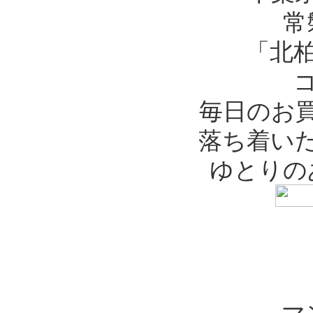
常
「北柏
毎日のお
落ち着い
ゆとりの