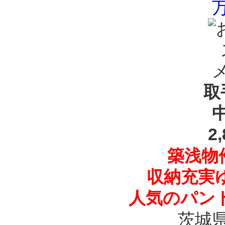
取
2
築浅物件
収納充実
人気のパン
茨城