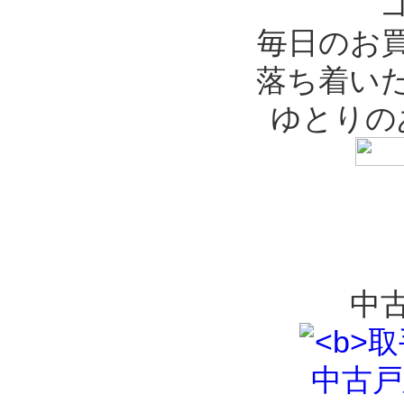
毎日のお
落ち着い
ゆとりの
中