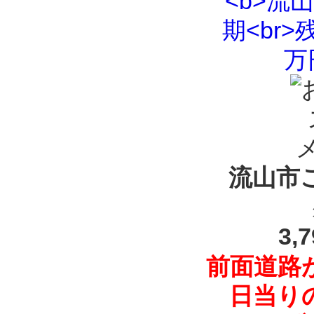
流山市
3,
前面道路
日当り