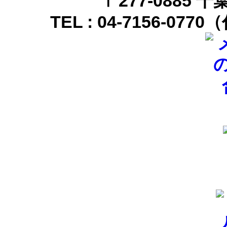
〒
277-0885 
TEL :
04-7156-0770
（